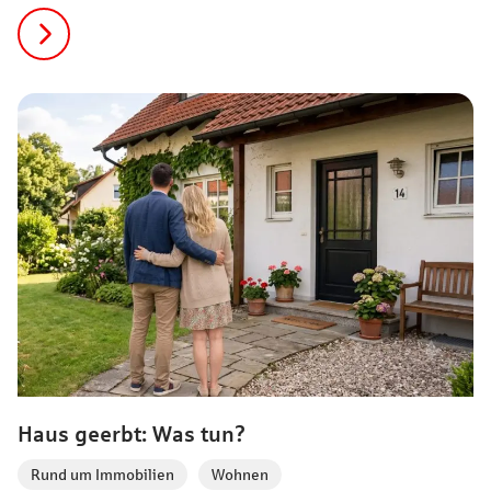
für effiziente Gebäude (BEG) bezuschusst viele Maßnahmen
mit einem zusätzlichen 5 % iSFP-Bonus. Wie das
funktioniert, wie hoch die Kosten für den Fahrplan sind und
wie er gefördert wird, erfährst du jetzt!
Haus geerbt: Was tun?
Rund um Immobilien
,
Wohnen