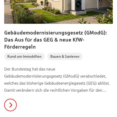
Gebäudemodernisierungsgesetz (GModG):
Das Aus für das GEG & neue KfW-
Förderregeln
Rund um Immobilien
,
Bauen & Sanieren
Der Bundestag hat das neue
Gebäudemodernisierungsgesetz (GModG) verabschiedet,
welches das bisherige Gebäudeenergiegesetz (GEG) ablöst.
Damit verändern sich die rechtlichen Vorgaben für den
Heizungstausch und die energetische Sanierung
grundlegend. Parallel dazu wurden zum 21.7.26 die
Konditionen der staatlichen KfW-Förderung angepasst. In