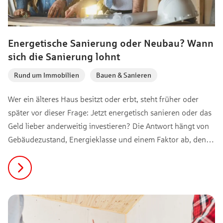
Energetische Sanierung oder Neubau? Wann
sich die Sanierung lohnt
Rund um Immobilien
,
Bauen & Sanieren
Wer ein älteres Haus besitzt oder erbt, steht früher oder
später vor dieser Frage: Jetzt energetisch sanieren oder das
Geld lieber anderweitig investieren? Die Antwort hängt von
Gebäudezustand, Energieklasse und einem Faktor ab, den
viele unterschätzen: dem sogenannten Brown Discount. Wir
zeigen, wann sich eine Sanierung wirklich rechnet, welche
Einzelmaßnahmen die beste Rendite bringen können und
wann Abriss und Neubau die ehrlichere Empfehlung ist.