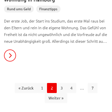
Rund ums Geld
,
Finanztipps
Der erste Job, der Start ins Studium, das erste Mal raus bei
den Eltern und rein in die eigene Wohnung. Das Gefühl von
Freiheit ist da nicht ungewöhnlich und die Vorfreude auf die
neue Unabhängigkeit groß. Allerdings ist dieser Schritt auch
mit Kosten verbunden. Wir haben daher ein paar Tipps für
dich, wie du deine ersten eigenen 4 Wände in Hamburg
bestmöglich finanzieren kannst und welche weiteren Punkte
auf der Umzugs-Checkliste sinnvoll sind.
« Zurück
1
2
3
4
…
7
Weiter »