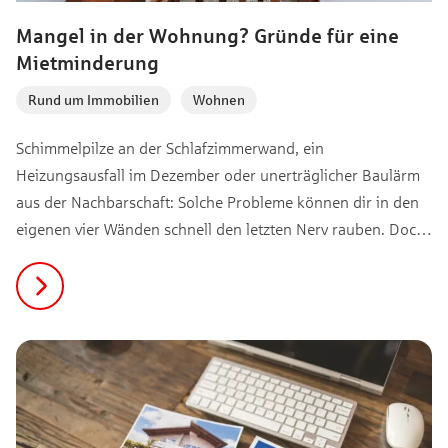
Mangel in der Wohnung? Gründe für eine
Mietminderung
Rund um Immobilien
,
Wohnen
Schimmelpilze an der Schlafzimmerwand, ein
Heizungsausfall im Dezember oder unerträglicher Baulärm
aus der Nachbarschaft: Solche Probleme können dir in den
eigenen vier Wänden schnell den letzten Nerv rauben. Doch
du bist diesen Situationen nicht schutzlos ausgeliefert. Das
Gesetz gewährt dir das Recht, die Miete zu mindern, solange
deine Wohnqualität massiv eingeschränkt ist.