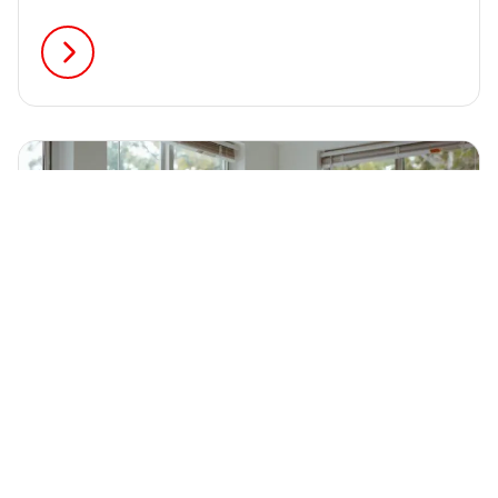
Winterhude – mit diesen 9 cleveren Ideen verwandelst
du dein Draußenzimmer in eine echte Wohlfühloase.
inkl. Checkliste
✅