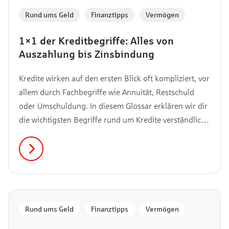
Rund ums Geld
,
Finanztipps
,
Vermögen
1×1 der Kreditbegriffe: Alles von
Auszahlung bis Zinsbindung
Kredite wirken auf den ersten Blick oft kompliziert, vor
allem durch Fachbegriffe wie Annuität, Restschuld
oder Umschuldung. In diesem Glossar erklären wir dir
die wichtigsten Begriffe rund um Kredite verständlich
und auf den Punkt. Nutze einfach die Navigation oder
scrolle nach unten, um direkt den passenden Begriff
zu finden.
Rund ums Geld
,
Finanztipps
,
Vermögen