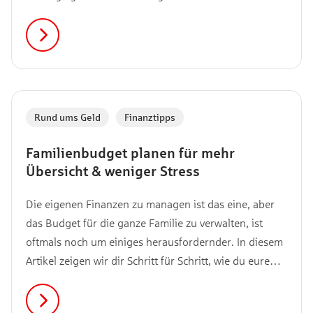
Kleingedruckte ist oft voll mit sperrigen Begriffen wie
„salvatorische Klausel“ oder
„Gewährleistungsausschluss“. In diesem Artikel
übersetzen wir genau diese Begriffe, erklären gängige
Vertragsklauseln verständlich und zeigen dir, wo echte
Fallstricke lauern.
Rund ums Geld
,
Finanztipps
Familienbudget planen für mehr
Übersicht & weniger Stress
Die eigenen Finanzen zu managen ist das eine, aber
das Budget für die ganze Familie zu verwalten, ist
oftmals noch um einiges herausfordernder. In diesem
Artikel zeigen wir dir Schritt für Schritt, wie du eure
Finanzen strukturierst, Sparziele erreichst und flexibel
auf alle Überraschungen des Lebens reagierst.