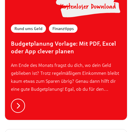
Kostenloser Download
Rund ums Geld
,
Finanztipps
Budgetplanung Vorlage: Mit PDF, Excel
oder App clever planen
Am Ende des Monats fragst du dich, wo dein Geld
geblieben ist? Trotz regelmäßigem Einkommen bleibt
kaum etwas zum Sparen übrig? Genau dann hilft dir
eine gute Budgetplanung! Egal, ob du für den
nächsten Urlaub sparen willst, deine Ausgaben endlich
verstehen möchtest oder einfach mehr Überblick
brauchst: Mit der richtigen Vorlage wird
Budgetplanung deutlich einfacher.