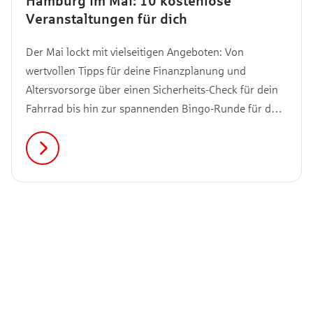
Hamburg im Mai: 10 kostenlose
Veranstaltungen für dich
Der Mai lockt mit vielseitigen Angeboten: Von
wertvollen Tipps für deine Finanzplanung und
Altersvorsorge über einen Sicherheits-Check für dein
Fahrrad bis hin zur spannenden Bingo-Runde für den
guten Zweck. Wir haben die Highlights des Monats für
dich zusammengestellt – alle kostenfrei und in deiner
Nähe. Entdecke jetzt, welche Veranstaltungen im Mai
auf dich warten.