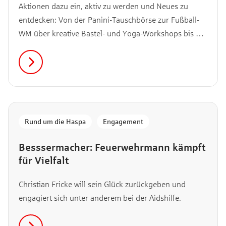
Aktionen dazu ein, aktiv zu werden und Neues zu
entdecken: Von der Panini-Tauschbörse zur Fußball-
WM über kreative Bastel- und Yoga-Workshops bis hin
zu Live-Musik beim 48h Wilhelmsburg-Festival. Wir
haben die Highlights des Monats für dich
zusammengestellt – alle kostenfrei und in deiner
Nähe. Entdecke jetzt, welche Veranstaltungen im Juni
auf dich warten.
Rund um die Haspa
,
Engagement
Besssermacher: Feuerwehrmann kämpft
für Vielfalt
Christian Fricke will sein Glück zurückgeben und
engagiert sich unter anderem bei der Aidshilfe.