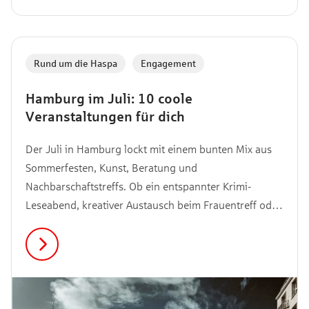
Rund um die Haspa
,
Engagement
Hamburg im Juli: 10 coole
Veranstaltungen für dich
Der Juli in Hamburg lockt mit einem bunten Mix aus
Sommerfesten, Kunst, Beratung und
Nachbarschaftstreffs. Ob ein entspannter Krimi-
Leseabend, kreativer Austausch beim Frauentreff oder
ein Sommerfest für die Kids zum Ferienstart – wir
haben die Highlights des Monats für dich
zusammengestellt. Entdecke jetzt, welche
Veranstaltungen im Juli in deiner Nähe auf dich
warten.