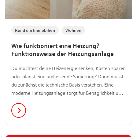
Rund um Immobilien
,
Wohnen
Wie funktioniert eine Heizung?
Funktionsweise der Heizungsanlage
Du möchtest deine Heizenergie senken, Kosten sparen
oder planst eine umfassende Sanierung? Dann musst
du zunächst die technische Basis verstehen. Eine
moderne Heizungsanlage sorgt für Behaglichkeit und
wärmt dein Zuhause. Doch der Weg vom
Energieträger bis in dein Wohnzimmer ist
vielschichtig. In diesem Artikel zeigen wir dir, wie die
Wärmeerzeugung und die Verteilung der Wärme in
der Praxis ineinandergreifen.