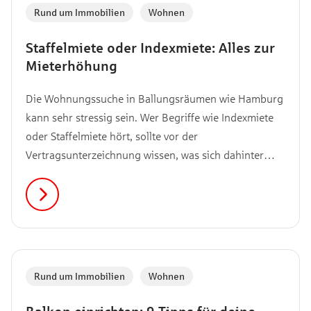
Rund um Immobilien
,
Wohnen
Staffelmiete oder Indexmiete: Alles zur
Mieterhöhung
Die Wohnungssuche in Ballungsräumen wie Hamburg
kann sehr stressig sein. Wer Begriffe wie Indexmiete
oder Staffelmiete hört, sollte vor der
Vertragsunterzeichnung wissen, was sich dahinter
verbirgt. Denn beide Modelle regeln zukünftige
Mietsteigerungen völlig unterschiedlich. Dieser
Ratgeber zeigt dir, wie diese Vereinbarungen
funktionieren.
Rund um Immobilien
,
Wohnen