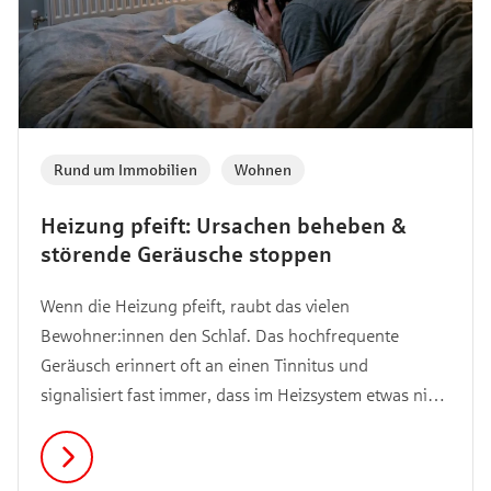
Rund um Immobilien
,
Wohnen
Heizung pfeift: Ursachen beheben &
störende Geräusche stoppen
Wenn die Heizung pfeift, raubt das vielen
Bewohner:innen den Schlaf. Das hochfrequente
Geräusch erinnert oft an einen Tinnitus und
signalisiert fast immer, dass im Heizsystem etwas nicht
optimal eingestellt ist. In diesem Artikel erfährst du,
warum dein Heizkörper pfeift, wie du das Problem
selbst behebst und wann du einen Fachbetrieb