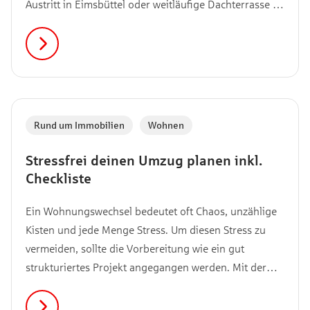
Austritt in Eimsbüttel oder weitläufige Dachterrasse in
Winterhude – mit diesen 9 cleveren Ideen verwandelst
du dein Draußenzimmer in eine echte Wohlfühloase.
Rund um Immobilien
,
Wohnen
Stressfrei deinen Umzug planen inkl.
Checkliste
Ein Wohnungswechsel bedeutet oft Chaos, unzählige
Kisten und jede Menge Stress. Um diesen Stress zu
vermeiden, sollte die Vorbereitung wie ein gut
strukturiertes Projekt angegangen werden. Mit der
richtigen Strategie behältst du jederzeit den Überblick
und sparst dabei viele Nerven, Zeit und bares Geld.