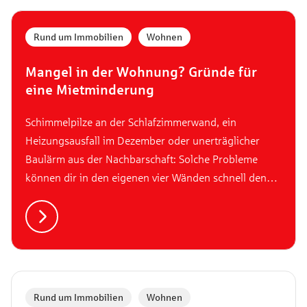
Rund um Immobilien
,
Wohnen
Mangel in der Wohnung? Gründe für
eine Mietminderung
Schimmelpilze an der Schlafzimmerwand, ein
Heizungsausfall im Dezember oder unerträglicher
Baulärm aus der Nachbarschaft: Solche Probleme
können dir in den eigenen vier Wänden schnell den
letzten Nerv rauben. Doch du bist diesen Situationen
nicht schutzlos ausgeliefert. Das Gesetz gewährt dir
das Recht, die Miete zu mindern, solange deine
Wohnqualität massiv eingeschränkt ist.
Rund um Immobilien
,
Wohnen