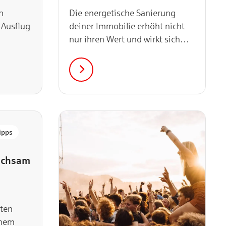
n
Die energetische Sanierung
 Ausflug
deiner Immobilie erhöht nicht
nur ihren Wert und wirkt sich
positiv auf das Klima aus, da
weniger Emissionen erzeugt
werden. Mittel- bis…
ipps
wachsam
rten
inem