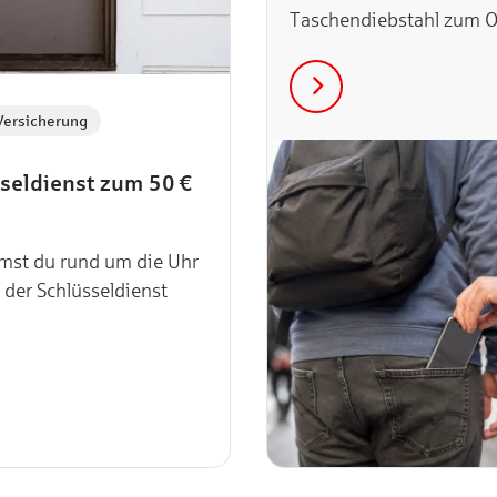
Taschendiebstahl zum O
fallen. In unsere, Artikel
wir dir, welche Tricks
Taschendieb:innen nutz
Versicherung
und…
seldienst zum 50 €
mst du rund um die Uhr
t der Schlüsseldienst