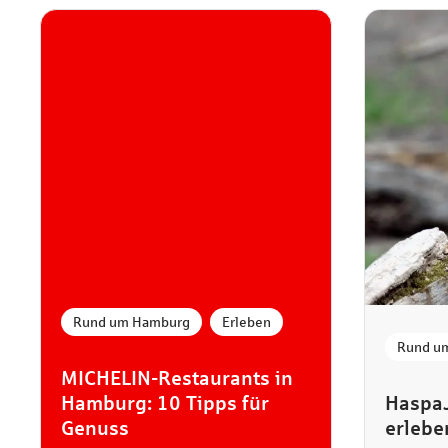
Rund um Hamburg
Erleben
Rund um
MICHELIN-Restaurants in
Hamburg: 10 Tipps für
HaspaJ
Genuss
erlebe