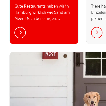
Gute Restaurants haben wir in
Tiere ha
Hamburg wirklich wie Sand am
Einzelei
Meer. Doch bei einigen
planen
schmeckt es dann nochmal
besonders gut. Welche
Hamburger Restaurants vom
MICHELIN-Guide…