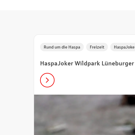
Rund um die Haspa
Freizeit
HaspaJoker
HaspaJoker Wildpark Lüneburger 