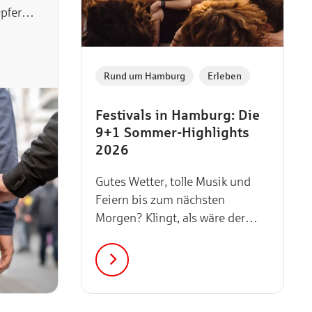
pfer
 zeigen
en
Rund um Hamburg
Erleben
Festivals in Hamburg: Die
9+1 Sommer-Highlights
2026
Gutes Wetter, tolle Musik und
Feiern bis zum nächsten
Morgen? Klingt, als wäre der
Festival-Sommer endlich wieder
vor der Tür! Welche Festivals in
und um…