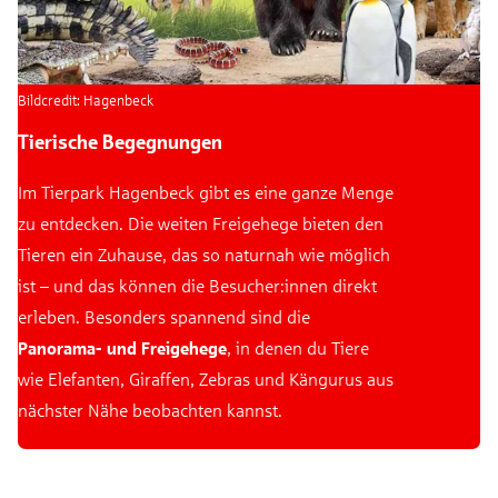
Bildcredit: Hagenbeck
Tierische Begegnungen
Im Tierpark Hagenbeck gibt es eine ganze Menge
zu entdecken. Die weiten Freigehege bieten den
Tieren ein Zuhause, das so naturnah wie möglich
ist – und das können die Besucher:innen direkt
erleben. Besonders spannend sind die
Panorama- und Freigehege
, in denen du Tiere
wie Elefanten, Giraffen, Zebras und Kängurus aus
nächster Nähe beobachten kannst.