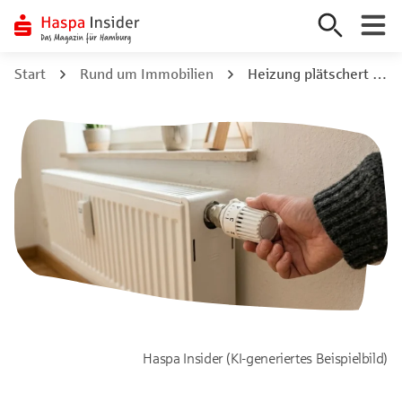
Zum
Start
Rund um Immobilien
Heizung plätschert trotz Entlüftung? 4 Ursachen & Lösungen auf einen Blick
Inhalt
springen
Haspa Insider (KI-generiertes Beispielbild)