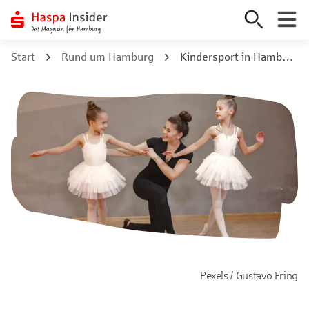
Zum
Start
Rund um Hamburg
Kindersport in Hamburg: So bleiben die Lütten in Bewegung
Inhalt
springen
Pexels / Gustavo Fring