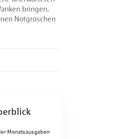
anken bringen,
inen Notgroschen
berblick
oder Monatsausgaben