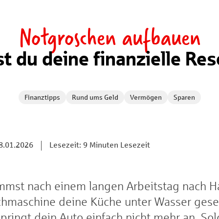
Notgroschen aufbauen
t du deine finanzielle Re
Finanztipps
Rund ums Geld
Vermögen
Sparen
8.01.2026
Lesezeit: 9 Minuten Lesezeit
kommst nach einem langen Arbeitstag nach H
schmaschine deine Küche unter Wasser gese
ringt dein Auto einfach nicht mehr an. So