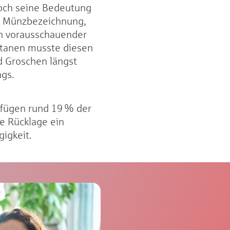
doch seine Bedeutung
ten Münzbezeichnung,
ein vorausschauender
ertanen musste diesen
d Groschen längst
ags.
fügen rund 19 % der
ie Rücklage ein
gigkeit.