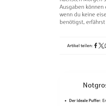
Ausgaben können d
wenn du keine eis
benötigst, erfährst
Notgros
Der ideale Puffer
: 