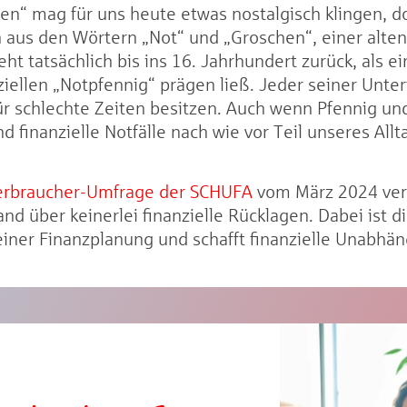
hen“ mag für uns heute etwas nostalgisch klingen, 
sich aus den Wörtern „Not“ und „Groschen“, einer al
t tatsächlich bis ins 16. Jahrhundert zurück, als 
ziellen „Notpfennig“ prägen ließ. Jeder seiner Unt
für schlechte Zeiten besitzen. Auch wenn Pfennig un
 finanzielle Notfälle nach wie vor Teil unseres Allt
erbraucher-Umfrage der SCHUFA
vom März 2024 ver
d über keinerlei finanzielle Rücklagen. Dabei ist d
einer Finanzplanung und schafft finanzielle Unabhän