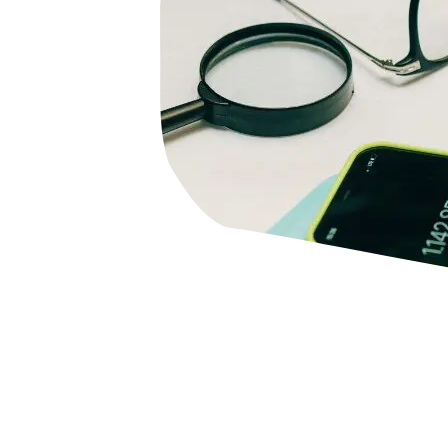
HaspaJoker Vorteile