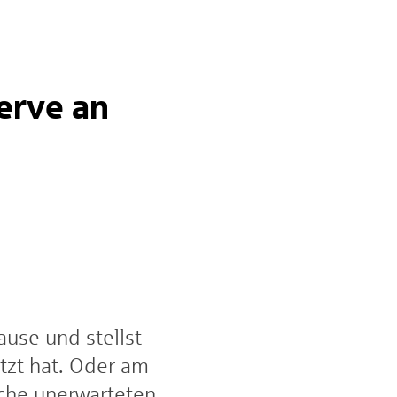
serve an
ause und stellst
tzt hat. Oder am
lche unerwarteten