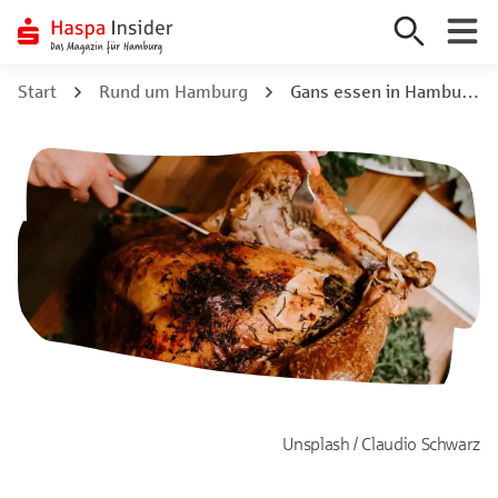
Zum
Start
Rund um Hamburg
Gans essen in Hamburg 9 Tipps für den Weihnachtsschmaus
Inhalt
springen
Unsplash / Claudio Schwarz