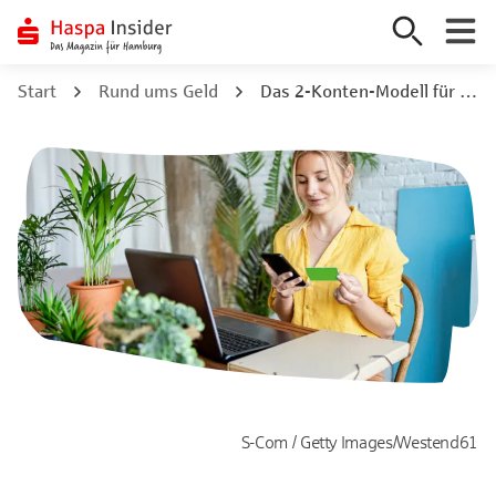
Zum
Start
Rund ums Geld
Das 2-Konten-Modell für mehr Kontrolle über deine Finanzen
Inhalt
springen
S-Com / Getty Images/Westend61