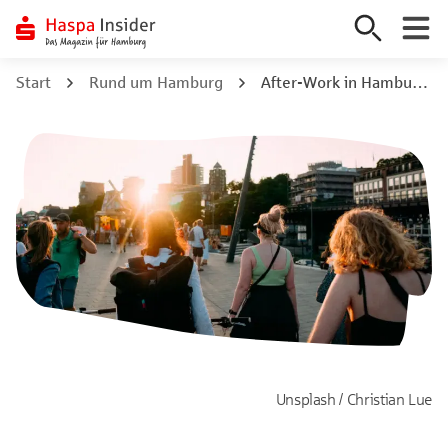
Zum
Start
Rund um Hamburg
After-Work in Hamburg: 8 Orte zum Entspannen und Erleben
Inhalt
springen
Unsplash / Christian Lue