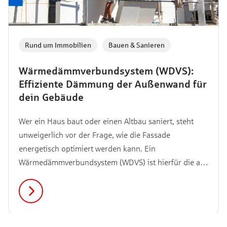
Rund um Immobilien
,
Bauen & Sanieren
Wärmedämmverbundsystem (WDVS):
Effiziente Dämmung der Außenwand für
dein Gebäude
Wer ein Haus baut oder einen Altbau saniert, steht
unweigerlich vor der Frage, wie die Fassade
energetisch optimiert werden kann. Ein
Wärmedämmverbundsystem (WDVS) ist hierfür die am
häufigsten gewählte Lösung im modernen
Wohnungsbau. Es schützt die Bausubstanz vor
Witterungseinflüssen und sorgt für ein stabiles,
behagliches Raumklima in allen Jahreszeiten.