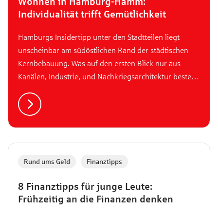
Wohnen in Hamburg-Hamm:
Individualität trifft Gemütlichkeit
Hamburgs Insidertipp unter den Stadtteilen liegt
unscheinbar am südöstlichen Rand der städtischen
Kernbebauung. Was auf den ersten Blick nur aus
Kanälen, Industrie, und Nachkriegsarchitektur besteht,
ist aber eine echte urbane Perle mit Kunst, Kultur und
jeder Menge Grün!
Rund ums Geld
,
Finanztipps
8 Finanztipps für junge Leute:
Frühzeitig an die Finanzen denken