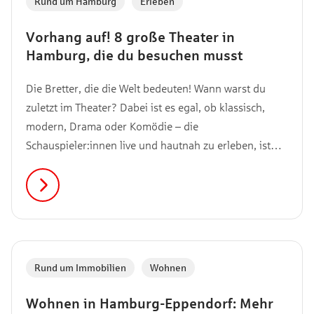
Rund um Hamburg
,
Erleben
Vorhang auf! 8 große Theater in
Hamburg, die du besuchen musst
Die Bretter, die die Welt bedeuten! Wann warst du
zuletzt im Theater? Dabei ist es egal, ob klassisch,
modern, Drama oder Komödie – die
Schauspieler:innen live und hautnah zu erleben, ist
immer ein einzigartiges Erlebnis. Deshalb haben wir
hier 8 Theater in Hamburg für dich, die du unbedingt
besuchen solltest.
Rund um Immobilien
,
Wohnen
Wohnen in Hamburg-Eppendorf: Mehr