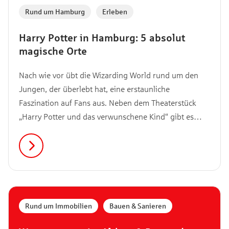
Rund um Hamburg
,
Erleben
Harry Potter in Hamburg: 5 absolut
magische Orte
Nach wie vor übt die Wizarding World rund um den
Jungen, der überlebt hat, eine erstaunliche
Faszination auf Fans aus. Neben dem Theaterstück
„Harry Potter und das verwunschene Kind“ gibt es
jedoch noch andere Orte in Hamburg, die geradezu
magisch an die Filme und Bücher erinnern. Hier
erfährst du, wo sie sich befinden.
Rund um Immobilien
,
Bauen & Sanieren