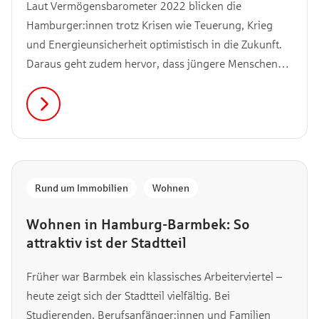
Laut Vermögensbarometer 2022 blicken die
Hamburger:innen trotz Krisen wie Teuerung, Krieg
und Energieunsicherheit optimistisch in die Zukunft.
Daraus geht zudem hervor, dass jüngere Menschen
zufriedener sind: Um genau zu sein, 43 % der 14- bis
29-Jährigen empfinden ihre Finanzlage als (sehr) gut.
Wir haben für dich 8 Finanztipps, wie auch du bereits
frühzeitig die richtigen finanziellen Entscheidungen
treffen kannst.
Rund um Immobilien
,
Wohnen
Wohnen in Hamburg-Barmbek: So
attraktiv ist der Stadtteil
Früher war Barmbek ein klassisches Arbeiterviertel –
heute zeigt sich der Stadtteil vielfältig. Bei
Studierenden, Berufsanfänger:innen und Familien