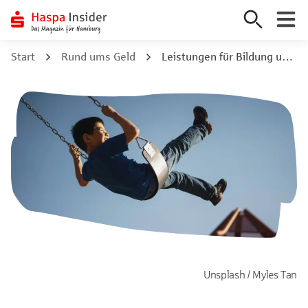
Zum
Start
Rund ums Geld
Leistungen für Bildung und Teilhabe Anspruch, Antrag & Höhe
Inhalt
springen
Unsplash / Myles Tan