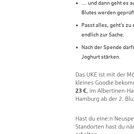
… und dann geht es a
Blutes werden geprüft
Passt alles, geht’s z
endlich zur Sache.
Nach der Spende darfs
Joghurt stärken.
Das UKE ist mit der Mö
kleines Goodie bekom
23 €
, im Albertinen-H
Hamburg ab der 2. Bl
Hast du eine:n Neuspen
Standorten hast du nä