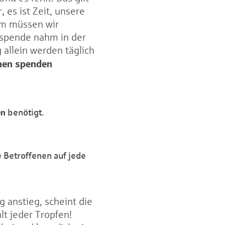
 es ist Zeit, unsere
um müssen wir
utspende nahm in der
allein werden täglich
chen spenden
en
benötigt.
e Betroffenen auf jede
anstieg, scheint die
lt jeder Tropfen!