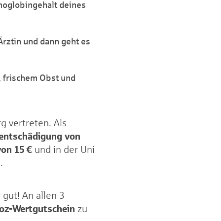
moglobingehalt deines
Ärztin und dann geht es
, frischem Obst und
g vertreten. Als
entschädigung von
von 15 €
und in der Uni
s
.
gut! An allen 3
ooz-Wertgutschein
zu