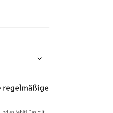
ie regelmäßige
Und es fehlt! Das gilt