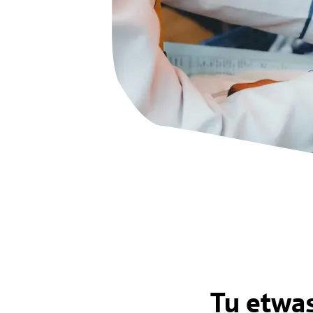
HaspaJoker Vorteile
Tu etwas