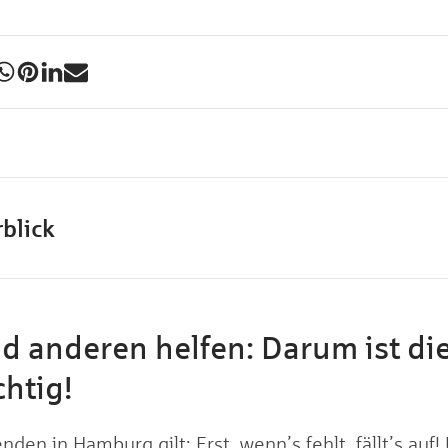
blick
nd anderen helfen: Darum ist d
htig!
den in Hamburg gilt: Erst, wenn’s fehlt, fällt’s auf! 