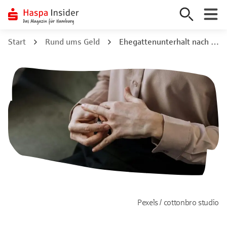
Zum
Start
Rund ums Geld
Ehegattenunterhalt nach Scheidung: Rechte, Pflichten & deine Ansprüche
Inhalt
springen
Pexels / cottonbro studio