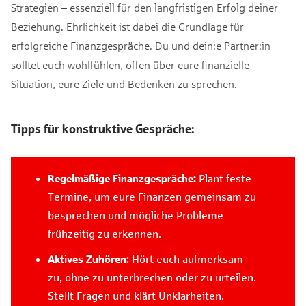
Strategien – essenziell für den langfristigen Erfolg deiner
Beziehung. Ehrlichkeit ist dabei die Grundlage für
erfolgreiche Finanzgespräche. Du und dein:e Partner:in
solltet euch wohlfühlen, offen über eure finanzielle
Situation, eure Ziele und Bedenken zu sprechen.
Tipps für konstruktive Gespräche:
Regelmäßige Finanzgespräche:
Plant feste
Termine, um eure Finanzen gemeinsam zu
besprechen und mögliche Probleme
frühzeitig zu erkennen.
Aktives Zuhören:
Hört euch aufmerksam
zu, ohne zu unterbrechen oder zu urteilen.
Stellt Fragen und klärt Unklarheiten.