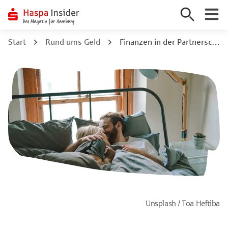
Zum
Start
Rund ums Geld
Finanzen in der Partnerschaft: Tipps zum fairen Aufteilen
Inhalt
springen
Unsplash / Toa Heftiba