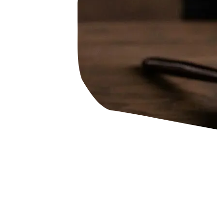
HaspaJoker Vorteile