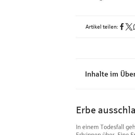
Inhalte im Über
Erbe ausschl
In einem Todesfall g
Erb:innen über. Eine 