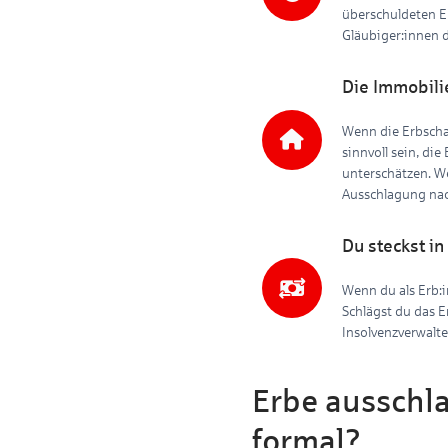
überschuldeten Er
Gläubiger:innen d
Die Immobilie
Wenn die Erbschaf
sinnvoll sein, di
unterschätzen. We
Ausschlagung na
Du steckst in
Wenn du als Erb:in
Schlägst du das E
Insolvenzverwalter
Erbe ausschla
formal?