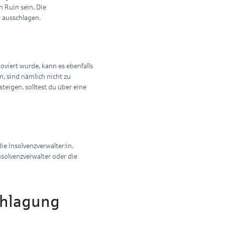
 Ruin sein. Die
r ausschlagen.
oviert wurde, kann es ebenfalls
n, sind nämlich nicht zu
eigen, solltest du über eine
die Insolvenzverwalter:in.
nsolvenzverwalter oder die
chlagung