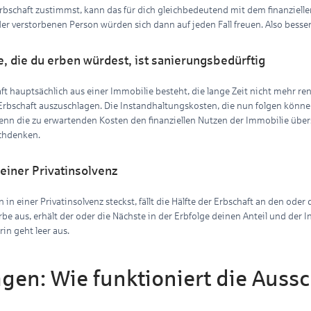
bschaft zustimmst, kann das für dich gleichbedeutend mit dem finanziellen
er verstorbenen Person würden sich dann auf jeden Fall freuen. Also besse
, die du erben würdest, ist sanierungsbedürftig
t hauptsächlich aus einer Immobilie besteht, die lange Zeit nicht mehr ren
e Erbschaft auszuschlagen. Die Instandhaltungskosten, die nun folgen könne
nn die zu erwartenden Kosten den finanziellen Nutzen der Immobilie überst
chdenken.
 einer Privatinsolvenz
 in einer Privatinsolvenz steckst, fällt die Hälfte der Erbschaft an den oder 
rbe aus, erhält der oder die Nächste in der Erbfolge deinen Anteil und der I
in geht leer aus.
gen: Wie funktioniert die Auss