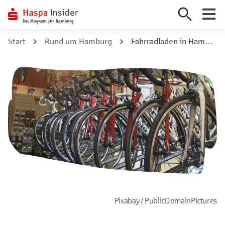
Zum
Start
Rund um Hamburg
Fahrradladen in Hamburg: Schöne Drahtesel und gute Beratung
Inhalt
springen
Pixabay / PublicDomainPictures