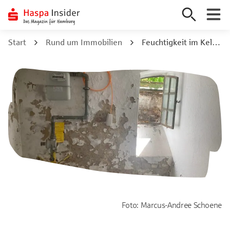
Zum
Start
Rund um Immobilien
Feuchtigkeit im Keller – was tun? Ursachen & Maßnahmen
Inhalt
springen
Foto: Marcus-Andree Schoene