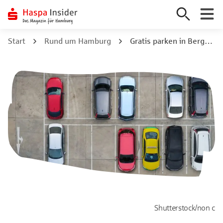
Zum
Start
Rund um Hamburg
Gratis parken in Bergedorf: 5 gute Spots
Inhalt
springen
Shutterstock/non c