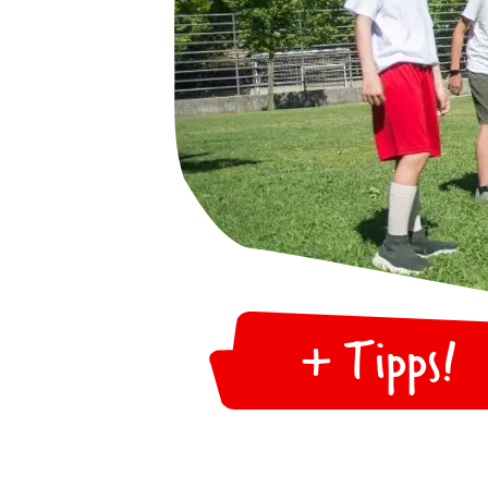
HaspaJoker Vorteile
+ Tipps!