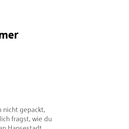
mmer
h nicht gepackt,
ich fragst, wie du
en Hansestadt