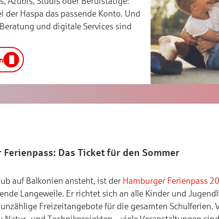
s, Azubis, Studis oder Berufstätige:
 bei der Haspa das passende Konto. Und
 Beratung und digitale Services sind
n
Ferienpass: Das Ticket für den Sommer
ub auf Balkonien ansteht, ist der
Hamburger Ferienpass 2
de Langeweile. Er richtet sich an alle Kinder und Jugend
unzählige Freizeitangebote für die gesamten Schulferien. 
zu Natur- und Technikprojekten – viele Veranstaltungen sin