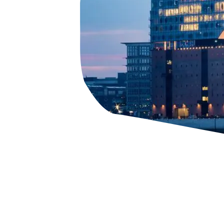
HaspaJoker Vorteile