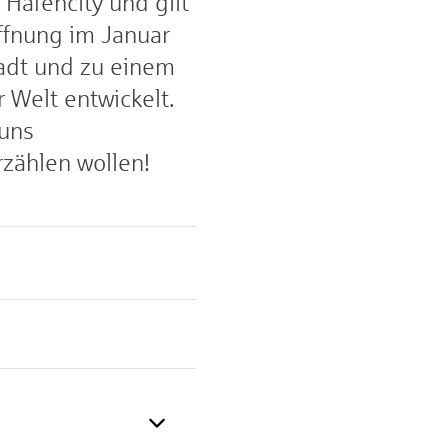
Hafencity und gilt
ffnung im Januar
tadt und zu einem
 Welt entwickelt.
 uns
zählen wollen!