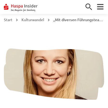
Zum
Start
Kulturwandel
„Mit diversen Führungsteams erfolgreicher und innovativer“
Inhalt
springen