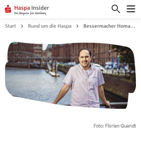
Zum
Start
Rund um die Haspa
Bessermacher Homayoon Pardis: Vom Geflüchteten zum Wegbegleiter
Inhalt
springen
Foto: Florian Quandt