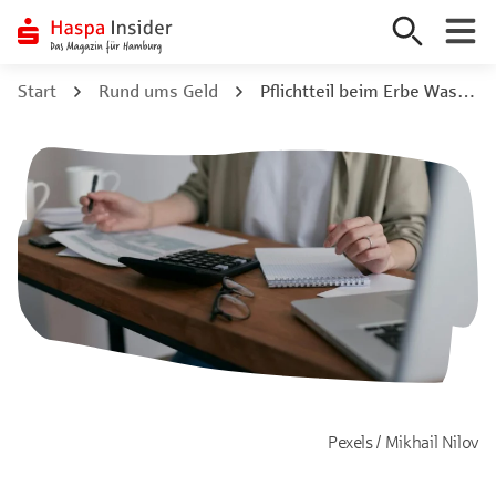
Zum
Start
Rund ums Geld
Pflichtteil beim Erbe Was einige Angehörige mindestens bekommen
Inhalt
springen
Pexels / Mikhail Nilov