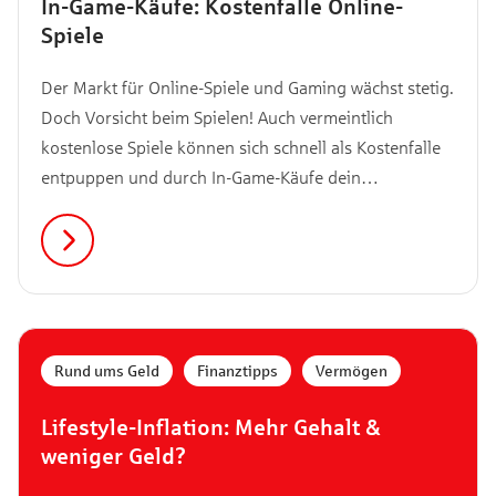
In-Game-Käufe: Kostenfalle Online-
Spiele
Der Markt für Online-Spiele und Gaming wächst stetig.
Doch Vorsicht beim Spielen! Auch vermeintlich
kostenlose Spiele können sich schnell als Kostenfalle
entpuppen und durch In-Game-Käufe dein
Portemonnaie belasten. Wir verraten dir, worauf du
achten musst und welche Tipps es gegen ungewollt
hohe Ausgaben durch In-Game-Käufe gibt.
Rund ums Geld
,
Finanztipps
,
Vermögen
Lifestyle-Inflation: Mehr Gehalt &
weniger Geld?