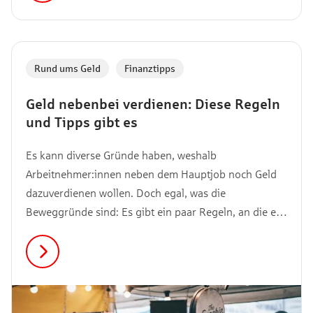
solche Zinswende haben? Das verraten wir dir in
diesem Artikel.
Rund ums Geld
,
Finanztipps
Geld nebenbei verdienen: Diese Regeln
und Tipps gibt es
Es kann diverse Gründe haben, weshalb
Arbeitnehmer:innen neben dem Hauptjob noch Geld
dazuverdienen wollen. Doch egal, was die
Beweggründe sind: Es gibt ein paar Regeln, an die es
sich zu halten gilt. Welche das sind und welche Tipps
wir außerdem noch für dich haben, liest du in
unserem Artikel.