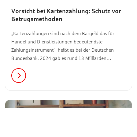
Vorsicht bei Kartenzahlung: Schutz vor
Betrugsmethoden
„Kartenzahlungen sind nach dem Bargeld das für
Handel und Dienstleistungen bedeutendste
Zahlungsinstrument“, heißt es bei der Deutschen
Bundesbank. 2024 gab es rund 13 Milliarden
Transaktionen, eine Steigerung von 11 % gegenüber
dem Vorjahr. Kartenzahlung ist schnell und bequem.
Kein Wunder also, dass die Nutzungszahlen seit
Jahren stetig steigen. Allerdings sollte immer darauf
geachtet werden, dass der korrekte Betrag mit der
Karte bezahlt wird und dies auch bei den
Abrechnungen bzw. Kontoauszügen kontrollieren.
Hier erfährst du, warum.