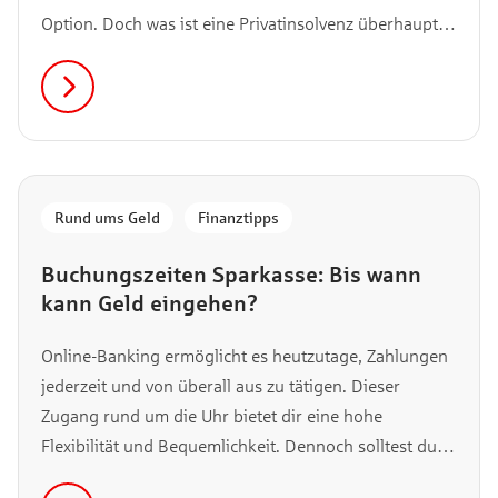
Option. Doch was ist eine Privatinsolvenz überhaupt
und welche Konsequenzen bringt sie mit sich? Das
verraten wir dir in unserem Artikel.
Rund ums Geld
,
Finanztipps
Buchungszeiten Sparkasse: Bis wann
kann Geld eingehen?
Online-Banking ermöglicht es heutzutage, Zahlungen
jederzeit und von überall aus zu tätigen. Dieser
Zugang rund um die Uhr bietet dir eine hohe
Flexibilität und Bequemlichkeit. Dennoch solltest du
dir darüber bewusst sein, dass eine Überweisung nicht