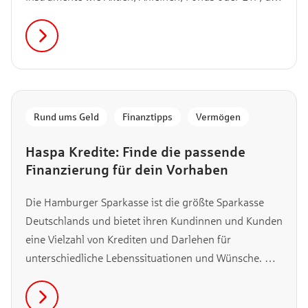
jeweils ihre eigenen Merkmale, Chancen und Risiken
haben. Was du alles beachten musst, bevor du selbst
in Aktien investierst, verraten wir dir hier.
Rund ums Geld
,
Finanztipps
,
Vermögen
Haspa Kredite: Finde die passende
Finanzierung für dein Vorhaben
Die Hamburger Sparkasse ist die größte Sparkasse
Deutschlands und bietet ihren Kundinnen und Kunden
eine Vielzahl von Krediten und Darlehen für
unterschiedliche Lebenssituationen und Wünsche. Ob
du dir ein neues Auto kaufen, die Wohnung
renovieren oder einfach nur einen finanziellen