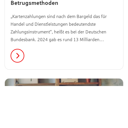
Betrugsmethoden
„Kartenzahlungen sind nach dem Bargeld das für
Handel und Dienstleistungen bedeutendste
Zahlungsinstrument“, heißt es bei der Deutschen
Bundesbank. 2024 gab es rund 13 Milliarden
Transaktionen, eine Steigerung von 11 % gegenüber
dem Vorjahr. Kartenzahlung ist schnell und bequem.
Kein Wunder also, dass die Nutzungszahlen seit
Jahren stetig steigen. Allerdings sollte immer darauf
geachtet werden, dass der korrekte Betrag mit der
Karte bezahlt wird und dies auch bei den
Abrechnungen bzw. Kontoauszügen kontrollieren.
Hier erfährst du, warum.