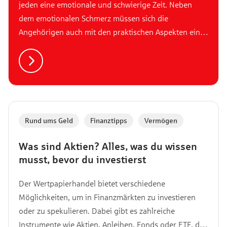
jeden eine emotionale und schwierige Zeit. Neben
dem emotionalen Schmerz müssen sich die
Angehörigen auch mit den praktischen Aspekten einer
Beerdigung befassen, einschließlich der finanziellen
Kosten. Die Kosten einer Bestattung können
allerdings je nach individuellen Vorlieben, örtlichen
Gepflogenheiten und der gewählten Bestattungsart
stark variieren. In diesem Artikel werfen wir einen
genaueren Blick auf die verschiedenen Kosten, die mit
Rund ums Geld
,
Finanztipps
,
Vermögen
einer Bestattung verbunden sind, und wie Familien
sich darauf vorbereiten können.
Was sind Aktien? Alles, was du wissen
musst, bevor du investierst
Der Wertpapierhandel bietet verschiedene
Möglichkeiten, um in Finanzmärkten zu investieren
oder zu spekulieren. Dabei gibt es zahlreiche
Instrumente wie Aktien, Anleihen, Fonds oder ETF, die