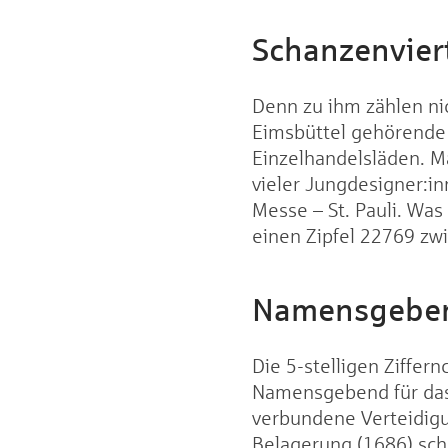
Schanzenvier
Denn zu ihm zählen ni
Eimsbüttel gehörende 
Einzelhandelsläden. M
vieler Jungdesigner:in
Messe – St. Pauli. Was 
einen Zipfel 22769 zw
Namensgebend
Die 5-stelligen Ziffer
Namensgebend für das 
verbundene Verteidigu
Belagerung (1686) sche