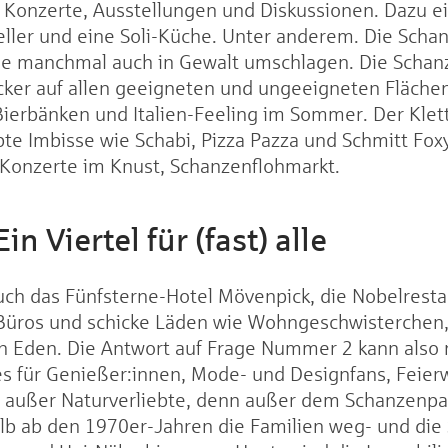
h Konzerte, Ausstellungen und Diskussionen. Dazu ei
ller und eine Soli-Küche. Unter anderem. Die Schanze
die manchmal auch in Gewalt umschlagen. Die Schanze
cker auf allen geeigneten und ungeeigneten Flächen
 Bierbänken und Italien-Feeling im Sommer. Der Klet
bte Imbisse wie Schabi, Pizza Pazza und Schmitt Fox
 Konzerte im Knust, Schanzenflohmarkt.
in Viertel für (fast) alle
uch das Fünfsterne-Hotel Mövenpick, die Nobelresta
PR-Büros und schicke Läden wie Wohngeschwisterchen
 Eden. Die Antwort auf Frage Nummer 2 kann also n
es für Genießer:innen, Mode- und Designfans, Feierw
lle außer Naturverliebte, denn außer dem Schanzenpa
halb ab den 1970er-Jahren die Familien weg- und di