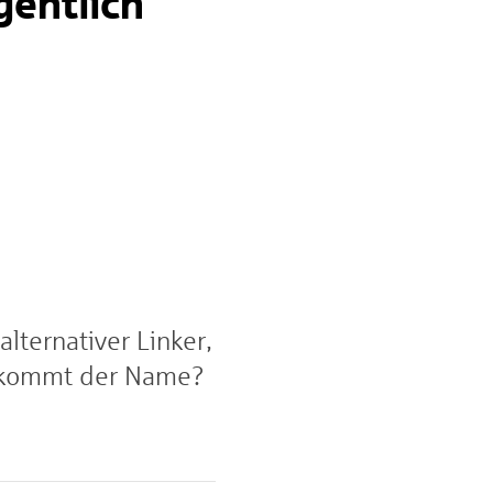
gentlich
lternativer Linker,
r kommt der Name?