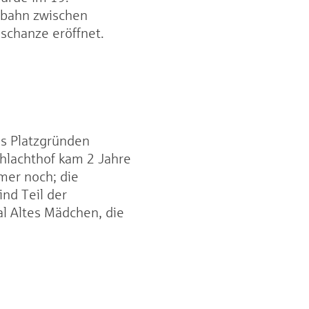
sbahn zwischen
chanze eröffnet.
us Platzgründen
chlachthof kam 2 Jahre
mer noch; die
ind Teil der
al Altes Mädchen, die