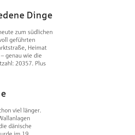
iedene Dinge
 heute zum südlichen
voll geführten
arktstraße, Heimat
r – genau wie die
tzahl: 20357. Plus
ge
hon viel länger.
 Wallanlagen
die dänische
wurde im 19.