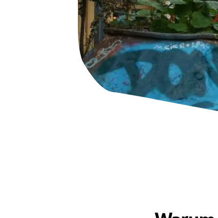
HaspaJoker Vorteile