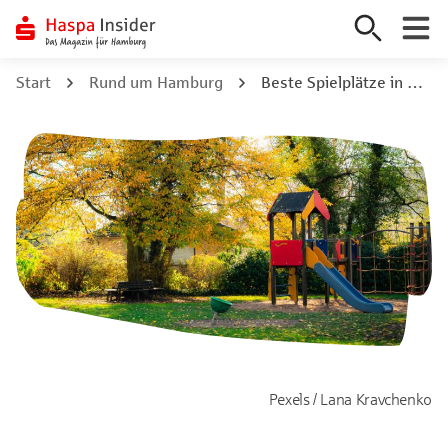
Zum
Start
Rund um Hamburg
Beste Spielplätze in Hamburg: 10 Abenteuer für kleine Entdecker:innen
Inhalt
springen
Pexels / Lana Kravchenko