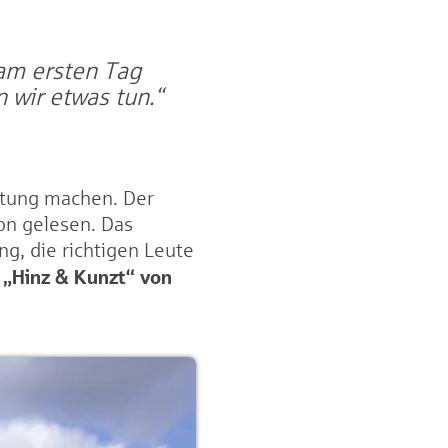
 am ersten Tag
 wir etwas tun.“
itung machen. Der
on gelesen. Das
g, die richtigen Leute
e „Hinz & Kunzt“ von