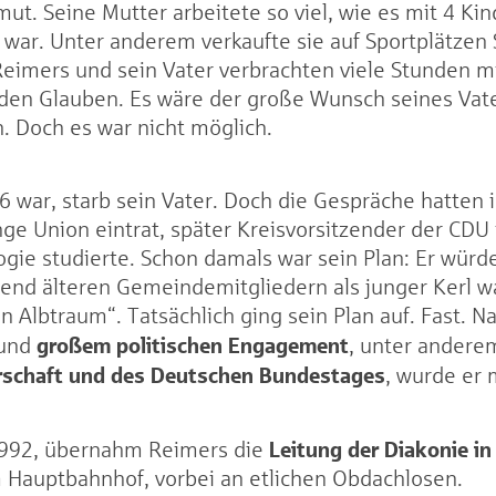
rmut. Seine Mutter arbeitete so viel, wie es mit 4 K
war. Unter anderem verkaufte sie auf Sportplätzen
eimers und sein Vater verbrachten viele Stunden m
r den Glauben. Es wäre der große Wunsch seines Va
. Doch es war nicht möglich.
 war, starb sein Vater. Doch die Gespräche hatten i
unge Union eintrat, später Kreisvorsitzender der CDU
gie studierte. Schon damals war sein Plan: Er würde
end älteren Gemeindemitgliedern als junger Kerl 
n Albtraum“. Tatsächlich ging sein Plan auf. Fast. 
großem politischen Engagement
 und
, unter anderem
schaft und des Deutschen Bundestages
, wurde er 
Leitung der Diakonie i
.1992, übernahm Reimers die
 Hauptbahnhof, vorbei an etlichen Obdachlosen.