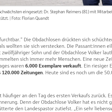
 Schwächsten eingesetzt: Dr. Stephan Reimers (81) mit Mitarb
ützt. | Foto: Florian Quandt
 furchtbar.“ Die Obdachlosen drückten sich schüch
s wollten sie sich verstecken. Die Passant:innen eil
 zwölfjähriger Sohn und der Obdachlose Volker lauth
mmelten sich immer mehr Menschen. Eine neue Zeit
6.000 Exemplare verkauft
Tages waren
. Ein riesiger
 120.000 Zeitungen
. Heute sind es noch um die 50
häufiger an den Tag des ersten Verkaufs zurück. Es
nnerung. Denn der Obdachlose Volker hat es nicht ge
terte den Landespastor zutiefst. „Ein sehr liebens