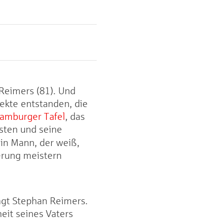
 Reimers (81). Und
jekte entstanden, die
amburger Tafel
, das
sten und seine
Ein Mann, der weiß,
erung meistern
agt Stephan Reimers.
heit seines Vaters