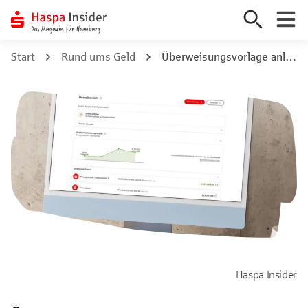
Zum
Start
Rund ums Geld
Überweisungsvorlage anlegen: So geht’s bei der Haspa
Inhalt
springen
Haspa Insider