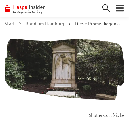
Zum
Start
Rund um Hamburg
Diese Promis liegen auf dem Ohlsdorfer Friedhof
Inhalt
springen
Shutterstock/Zitzke