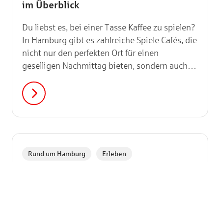
im Überblick
Du liebst es, bei einer Tasse Kaffee zu spielen?
In Hamburg gibt es zahlreiche Spiele Cafés, die
nicht nur den perfekten Ort für einen
geselligen Nachmittag bieten, sondern auch
echte Hotspots für Brettspiel-Fans sind. Hier
kannst du Schach spielen, neue Games
entdecken oder einfach mit Freund:innen
entspannen.
,
Rund um Hamburg
Erleben
Auf den Schlitten, fertig, los! 10 Orte
zum Rodeln in Hamburg