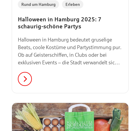
,
Rund um Hamburg
Erleben
Halloween in Hamburg 2025: 7
schaurig-schöne Partys
Halloween in Hamburg bedeutet gruselige
Beats, coole Kostüme und Partystimmung pur.
Ob auf Geisterschiffen, in Clubs oder bei
exklusiven Events – die Stadt verwandelt sich
in die perfekte Kulisse für eine unvergessliche
Nacht. Mach dich bereit für die besten
Halloween-Partys im Oktober 2025!