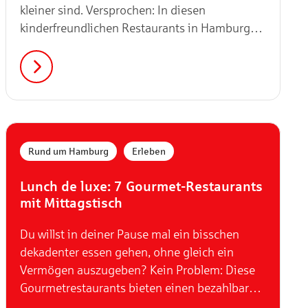
kleiner sind. Versprochen: In diesen
kinderfreundlichen Restaurants in Hamburg
werden alle satt und zufrieden.
,
Rund um Hamburg
Erleben
Lunch de luxe: 7 Gourmet-Restaurants
mit Mittagstisch
Du willst in deiner Pause mal ein bisschen
dekadenter essen gehen, ohne gleich ein
Vermögen auszugeben? Kein Problem: Diese
Gourmetrestaurants bieten einen bezahlbaren
Mittagstisch an.