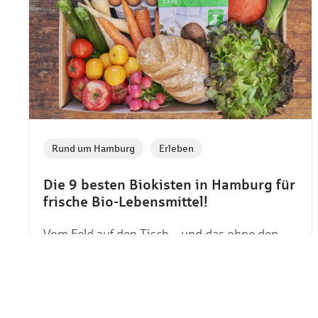
,
Rund um Hamburg
Erleben
Die 9 besten Biokisten in Hamburg für
frische Bio-Lebensmittel!
Vom Feld auf den Tisch – und das ohne den
Umweg über den Supermarkt. Biokisten
machen es möglich und erfreuen sich
wachsender Beliebtheit. Auch in Hamburg gibt
es eine beeindruckende Auswahl an Höfen und