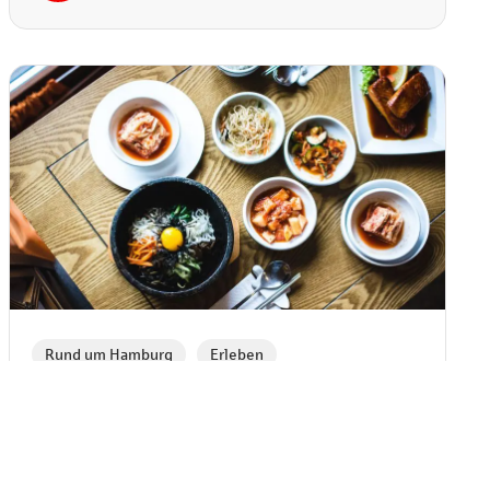
,
Rund um Hamburg
Erleben
10 koreanische Restaurants in
Hamburg für Seoulfood
Bibimbap, Kimchi und Bulgogi – die