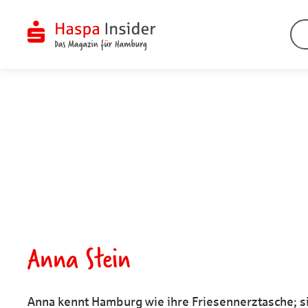
Zum
Inhalt
springen
ÜBERSICHT
ÜBERSICHT
ÜBERSICHT
ÜBERSICHT
Finanztipps
Bauen & Sanieren
Engagement
Erleben
Vermögen
Wohnen
Stiften & Spenden
Wissen
Anna Stein
Kulturwandel
Anna kennt Hamburg wie ihre Friesennerztasche; si