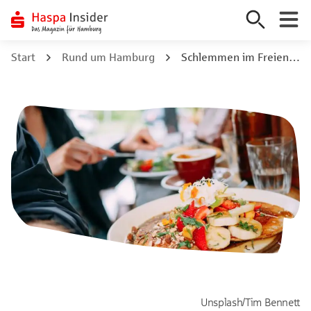
Zum
Start
Rund um Hamburg
Schlemmen im Freien: 10 Cafés zum draußen Frühstücken in Hamburg
Inhalt
springen
Unsplash/Tim Bennett