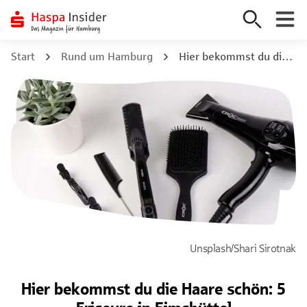
Zum
Start
Rund um Hamburg
Hier bekommst du die Haare schön: 5 Friseure in Eimsbüttel
Inhalt
springen
Unsplash/Shari Sirotnak
Hier bekommst du die Haare schön: 5