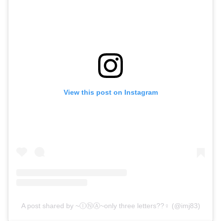
View this post on Instagram
A post shared by ~ⒾⓃⒶ~only three letters??‍♀️ (@imj83)