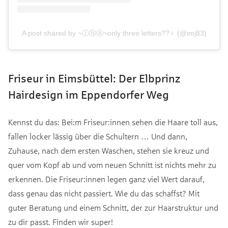
A post shared by ~ⒾⓃⒶ~only three letters??‍♀️ (@imj83)
Friseur in Eimsbüttel: Der Elbprinz
Hairdesign im Eppendorfer Weg
Kennst du das: Bei:m Friseur:innen sehen die Haare toll aus,
fallen locker lässig über die Schultern … Und dann,
Zuhause, nach dem ersten Waschen, stehen sie kreuz und
quer vom Kopf ab und vom neuen Schnitt ist nichts mehr zu
erkennen. Die Friseur:innen legen ganz viel Wert darauf,
dass genau das nicht passiert. Wie du das schaffst? Mit
guter Beratung und einem Schnitt, der zur Haarstruktur und
zu dir passt. Finden wir super!