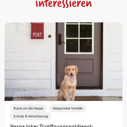
interessieren
,
,
Rund um die Haspa
HaspaJoker Vorteile
Schutz & Versicherung
HaspaJoker Türöffnungsnotdienst: