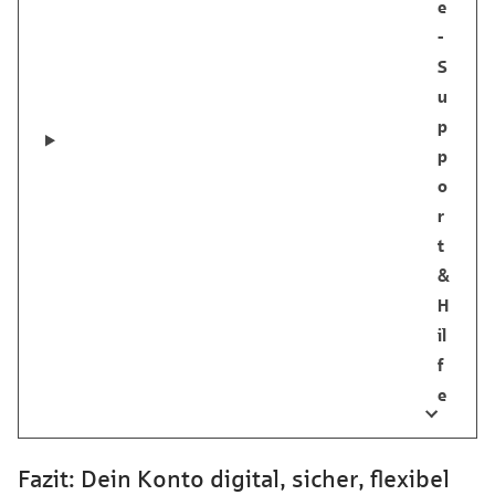
e
-
S
u
p
p
o
r
t
&
H
il
f
e
Fazit: Dein Konto digital, sicher, flexibel