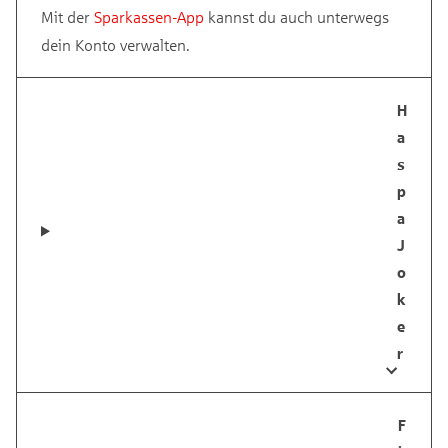
Mit der
Sparkassen-App
kannst du auch unterwegs
dein Konto verwalten.
H
a
s
p
a
J
o
k
e
r
F