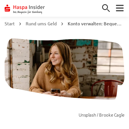
Zum
Start
Rund ums Geld
Konto verwalten: Bequem & sicher per Online-Banking
Inhalt
springen
Unsplash / Brooke Cagle