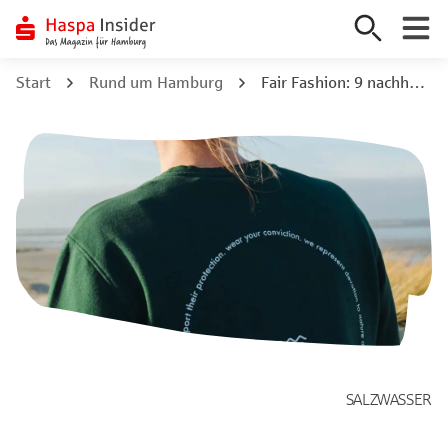
Zum
Start
Rund um Hamburg
Fair Fashion: 9 nachhaltige Modemarken aus Hamburg
Inhalt
springen
SALZWASSER