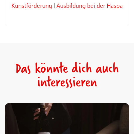
Kunstförderung
|
Ausbildung bei der Haspa
Das könnte dich auch
interessieren