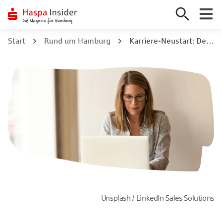
Zum
Start
Rund um Hamburg
Karriere-Neustart: Dein Quereinstieg in Hamburg
Inhalt
springen
Unsplash / LinkedIn Sales Solutions