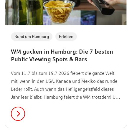
Rund um Hamburg
,
Erleben
WM gucken in Hamburg: Die 7 besten
Public Viewing Spots & Bars
Vom 11.7 bis zum 19.7.2026 fiebert die ganze Welt
mit, wenn in den USA, Kanada und Mexiko das runde
Leder rollt. Auch wenn das Heiligengeistfeld dieses
Jahr leer bleibt: Hamburg feiert die WM trotzdem! Und
zwar dezentral, charmant und mit maximaler
Stimmung. Ob gigantische XXL-Leinwand im
Stadtpark, maritime Brise an den Landungsbrücken
oder gemütliche Kiez-Atmosphäre: wir zeigen dir die 7