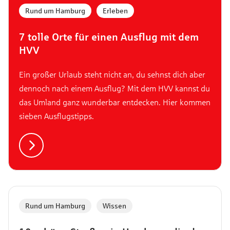
Rund um Hamburg
,
Erleben
7 tolle Orte für einen Ausflug mit dem
HVV
Ein großer Urlaub steht nicht an, du sehnst dich aber
dennoch nach einem Ausflug? Mit dem HVV kannst du
das Umland ganz wunderbar entdecken. Hier kommen
sieben Ausflugstipps.
Rund um Hamburg
,
Wissen