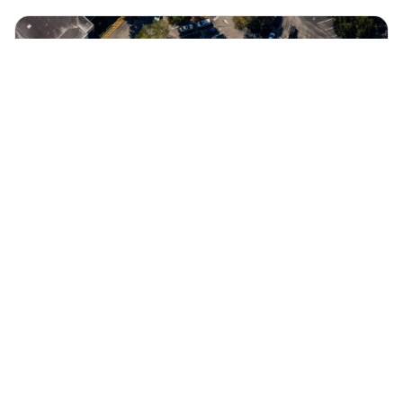
besten Locations in Hamburg, an denen du die Spiele
live und gemeinsam mit anderen Fans verfolgen
kannst
Spartipp!
🚗
Rund um Hamburg
,
Wissen
Parken in Hamburg: 14 Tipps für
günstige und zentrale Stellplätze