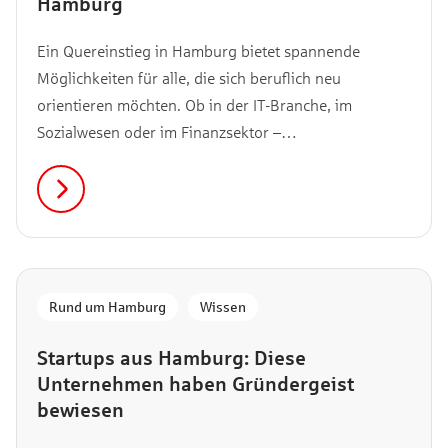
Hamburg
Ein Quereinstieg in Hamburg bietet spannende
Möglichkeiten für alle, die sich beruflich neu
orientieren möchten. Ob in der IT-Branche, im
Sozialwesen oder im Finanzsektor –
Quereinsteiger:innen bringen frische Perspektiven in
die Arbeitswelt ein. Hier erfährst du, welche Chancen
ein Quereinstieg in Hamburg mit sich bringt.
Rund um Hamburg
,
Wissen
Startups aus Hamburg: Diese
Unternehmen haben Gründergeist
bewiesen