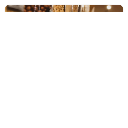
Rund um Hamburg
,
Wissen
Zero Waste: 6 Unverpackt Läden in
Hamburg