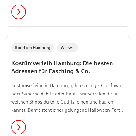
verraten dir, wie es zu dem Wunderland kam und was
dich dort alles erwartet!
Rund um Hamburg
,
Wissen
Kostümverleih Hamburg: Die besten
Adressen für Fasching & Co.
Kostümverleihe in Hamburg gibt es einige: Ob Clown
oder Superheld, Elfe oder Pirat – wir verraten dir, in
welchen Shops du tolle Outfits leihen und kaufen
kannst. Damit steht einer gelungene Halloween-Party,
Karneval oder einer Kostüm-Party nichts mehr im
Wege!