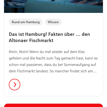
Rund um Hamburg
,
Wissen
Das ist Hamburg! Fakten über … den
Altonaer Fischmarkt
Moin, Moin! Wenn du mal wieder auf dem Kiez
gefeiert und die Nacht zum Tag gemacht hast, kann es
schon mal passieren, dass du bei Sonnenaufgang auf
dem Fischmarkt landest. So mancher findet sich am
frühen Sonntagmorgen zwischen den bunten Ständen
wieder, um den Kater mit einem herzhaften
Fischbrötchen zu bekämpfen. Was den Markt so
besonders macht, erfährst du hier.