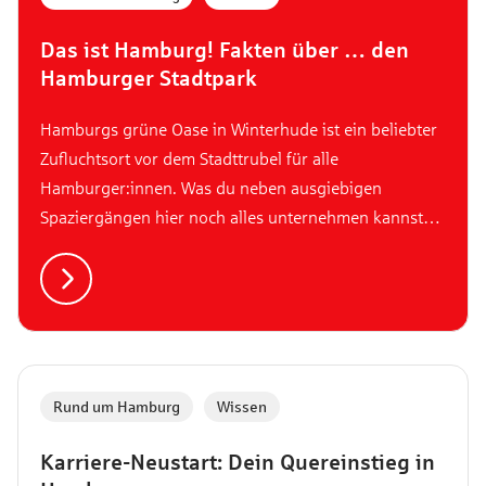
Das ist Hamburg! Fakten über … den
Hamburger Stadtpark
Hamburgs grüne Oase in Winterhude ist ein beliebter
Zufluchtsort vor dem Stadttrubel für alle
Hamburger:innen. Was du neben ausgiebigen
Spaziergängen hier noch alles unternehmen kannst
und welche Geschichte sich hinter dem Park verbirgt,
liest du hier!
Rund um Hamburg
,
Wissen
Karriere-Neustart: Dein Quereinstieg in