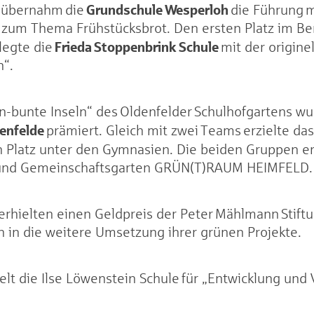
Grundschule Wesperloh
e übernahm die
die Führung 
t zum Thema Frühstücksbrot. Den ersten Platz im Be
Frieda Stoppenbrink Schule
legte die
mit der origine
n“.
-bunte Inseln“ des Oldenfelder Schulhofgartens w
denfelde
prämiert. Gleich mit zwei Teams erzielte da
 Platz unter den Gymnasien. Die beiden Gruppen er
l- und Gemeinschaftsgarten GRÜN(T)RAUM HEIMFELD
erhielten einen Geldpreis der Peter Mählmann Stift
n in die weitere Umsetzung ihrer grünen Projekte.
elt die Ilse Löwenstein Schule für „Entwicklung und