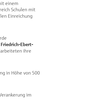
mit einem
reich Schulen mit
llen Einreichung
urde
Friedrich-Ebert-
s
arbeiteten ihre
.
ung in Höhe von 500
 Verankerung im