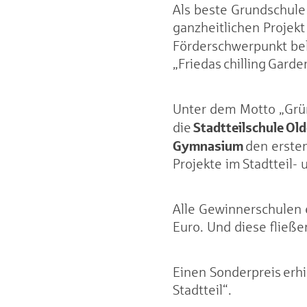
Als beste Grundschul
ganzheitlichen Projek
Förderschwerpunkt be
„Friedas chilling Garde
Unter dem Motto „Grün
Stadtteilschule Ol
die
Gymnasium
den ersten
Projekte im Stadttei
Alle Gewinnerschulen 
Euro. Und diese fließe
Einen Sonderpreis erhi
Stadtteil“.