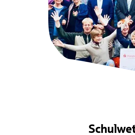
HaspaJoker Vorteile
Schulwe