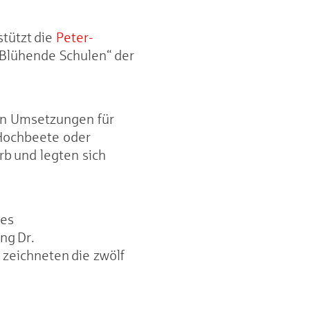
stützt die
Peter-
 „Blühende Schulen“ der
ten Umsetzungen für
 Hochbeete oder
b und legten sich
des
ng Dr.
 zeichneten die zwölf