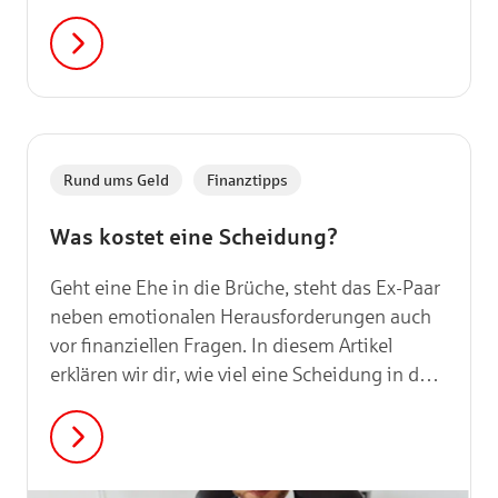
Pflegeheim wird zunehmend teurer und
übersteigt die Zahlungen der
Pflegeversicherung merklich. Doch was kostet
ein Pflegeheim wirklich und worauf solltest du
bei der Auswahl des Heims achten? Das liest
du in unserem Artikel.
,
Rund ums Geld
Finanztipps
Was kostet eine Scheidung?
Geht eine Ehe in die Brüche, steht das Ex-Paar
neben emotionalen Herausforderungen auch
vor finanziellen Fragen. In diesem Artikel
erklären wir dir, wie viel eine Scheidung in der
Regel kostet und auf welche Dinge du
außerdem achten solltest.