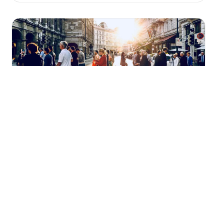
diesem Artikel erfährst du, welche
Nebenkosten beim Immobilienkauf wirklich auf
dich zukommen!
,
Rund ums Geld
Finanztipps
Sozialversicherung: Wer zahlt was?
Alle Infos zu den Grundregeln