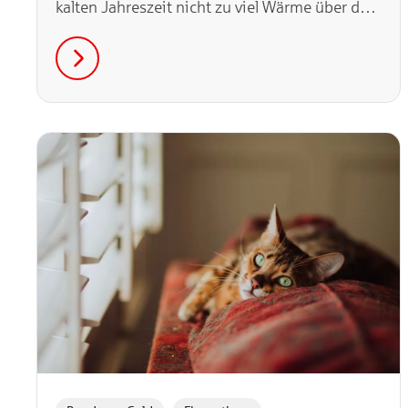
kalten Jahreszeit nicht zu viel Wärme über das
Dach verloren geht, solltest du über eine
Dachdämmung nachdenken. Hier gibt es
verschiedene sinnvolle Methoden mit
jeweiligen Vor- und Nachteilen sowie
unterschiedlichen Kosten. In diesem Artikel
schlüsseln wir diese übersichtlich für dich auf!
,