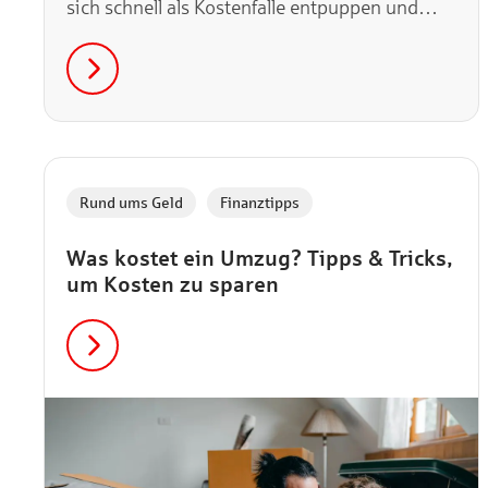
sich schnell als Kostenfalle entpuppen und
durch In-Game-Käufe dein Portemonnaie
belasten. Wir verraten dir, worauf du achten
musst und welche Tipps es gegen ungewollt
hohe Ausgaben durch In-Game-Käufe gibt.
,
Rund ums Geld
Finanztipps
Was kostet ein Umzug? Tipps & Tricks,
um Kosten zu sparen