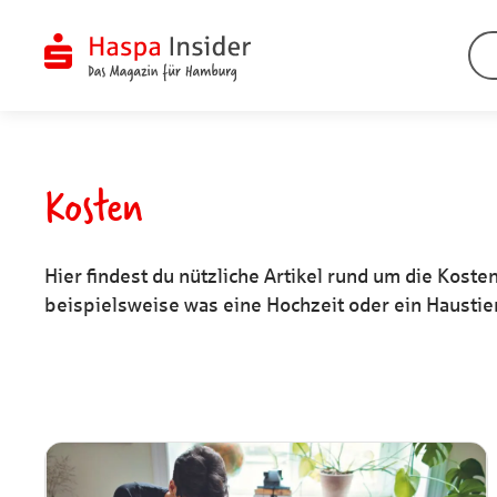
Zum
Inhalt
springen
Kosten
ÜBERSICHT
ÜBERSICHT
ÜBERSICHT
ÜBERSICHT
Hier findest du nützliche Artikel rund um die Koste
beispielsweise was eine Hochzeit oder ein Haustie
Finanztipps
Bauen & Sanieren
Engagement
Erleben
Vermögen
Wohnen
Stiften & Spenden
Wissen
Kulturwandel