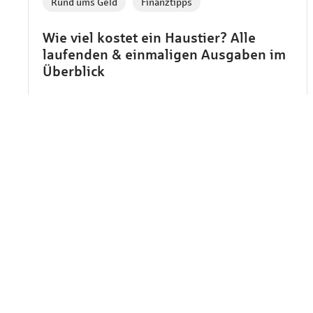
Rund ums Geld
Finanztipps
Wie viel kostet ein Haustier? Alle
laufenden & einmaligen Ausgaben im
Überblick
Ein Haustier bringt Freude, Nähe – und
Verantwortung. Neben Liebe und Zeit erfordert
ein Tier auch finanzielle Planung. Die Kosten
für ein Haustier werden oft unterschätzt. Wir
zeigen dir, mit welchen Anschaffungs-, Futter-,
Pflege- und Tierarztkosten du rechnen solltest
– je nach Tierart und Lebensstil.