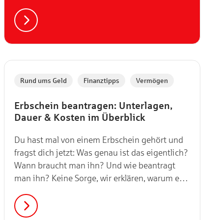
verschwindet? Um dein Zuhause angenehm
warmzuhalten, widmen wir uns in diesem
Artikel der Fassadendämmung. Folgend
erhältst du Infos zu Kosten,
Fördermöglichkeiten und den Methoden, die
für dich und dein Gebäude infrage kommen.
,
,
Rund ums Geld
Finanztipps
Vermögen
Erbschein beantragen: Unterlagen,
Dauer & Kosten im Überblick
Du hast mal von einem Erbschein gehört und
fragst dich jetzt: Was genau ist das eigentlich?
Wann braucht man ihn? Und wie beantragt
man ihn? Keine Sorge, wir erklären, warum er
so wichtig sein kann und was du tun musst,
um ihn zu bekommen.