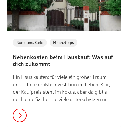
,
Rund ums Geld
Finanztipps
Nebenkosten beim Hauskauf: Was auf
dich zukommt
Ein Haus kaufen: für viele ein großer Traum
und oft die größte Investition im Leben. Klar,
der Kaufpreis steht im Fokus, aber da gibt’s
noch eine Sache, die viele unterschätzen und
das sind die Nebenkosten. Wenn du die nicht
mit einplanst, kann das schnell zu
unangenehmen Überraschungen führen. In