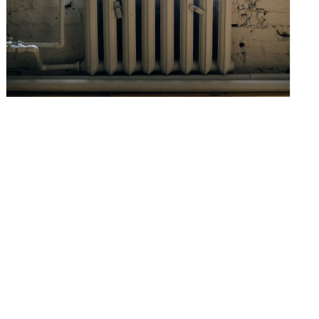
,
Rund um Immobilien
Bauen & Sanieren
Heizung tauschen 2025: Kosten,
Förderung & Heizsysteme im
Überblick
In vielen Wohngebäuden in Deutschland
stammen Heizungsanlagen noch aus den
1990er- oder frühen 2000er-Jahren. Diese
Systeme sind oft nicht nur ineffizient, sondern
belasten durch ihren hohen Energieverbrauch