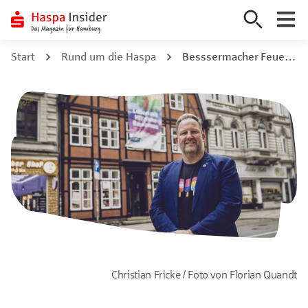
Zum
Start
Rund um die Haspa
Besssermacher Feuerwehrmann kämpft für Vielfalt
Inhalt
springen
Christian Fricke / Foto von Florian Quandt