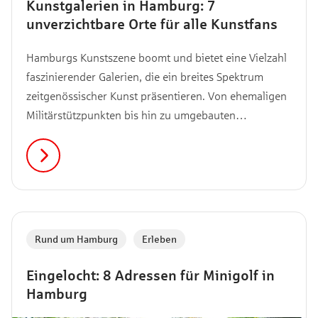
Kunstgalerien in Hamburg: 7
unverzichtbare Orte für alle Kunstfans
Hamburgs Kunstszene boomt und bietet eine Vielzahl
faszinierender Galerien, die ein breites Spektrum
zeitgenössischer Kunst präsentieren. Von ehemaligen
Militärstützpunkten bis hin zu umgebauten
Supermärkten bieten dir diese 7 Galerien nicht nur
einzigartige Ausstellungsräume, sondern auch eine
vielfältige Auswahl an Werken lokaler und
internationaler Künstler:innen.
Rund um Hamburg
,
Erleben
Eingelocht: 8 Adressen für Minigolf in
Hamburg