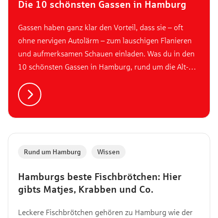
Die 10 schönsten Gassen in Hamburg
Gassen haben ganz klar den Vorteil, dass sie – oft
ohne nervigen Autolärm – zum lauschigen Flanieren
und aufmerksamen Schauen einladen. Was du in den
10 schönsten Gassen in Hamburg, rund um die Alt-
und Neustadt so entdecken kannst? Das erfährst du
hier.
Rund um Hamburg
,
Wissen
Hamburgs beste Fischbrötchen: Hier
gibts Matjes, Krabben und Co.
Leckere Fischbrötchen gehören zu Hamburg wie der