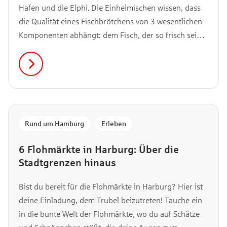
Hafen und die Elphi. Die Einheimischen wissen, dass
die Qualität eines Fischbrötchens von 3 wesentlichen
Komponenten abhängt: dem Fisch, der so frisch sein
muss, dass er förmlich nach Meer schmeckt, dem
Brötchen, dessen knusprige Kruste perfekt mit der
zarten Textur des Fisches harmoniert, und der
Remoulade, die mit ihrer Würzigkeit das
Geschmackserlebnis abrundet. Wir verraten dir,
welche Lokale einen Besuch wert sind.
Rund um Hamburg
,
Erleben
6 Flohmärkte in Harburg: Über die
Stadtgrenzen hinaus
Bist du bereit für die Flohmärkte in Harburg? Hier ist
deine Einladung, dem Trubel beizutreten! Tauche ein
in die bunte Welt der Flohmärkte, wo du auf Schätze