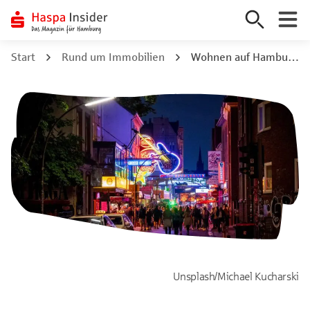
Zum
Start
Rund um Immobilien
Wohnen auf Hamburg St. Pauli: Harte Schale, weicher Kern
Inhalt
springen
Unsplash/Michael Kucharski