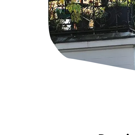
HaspaJoker Vorteile