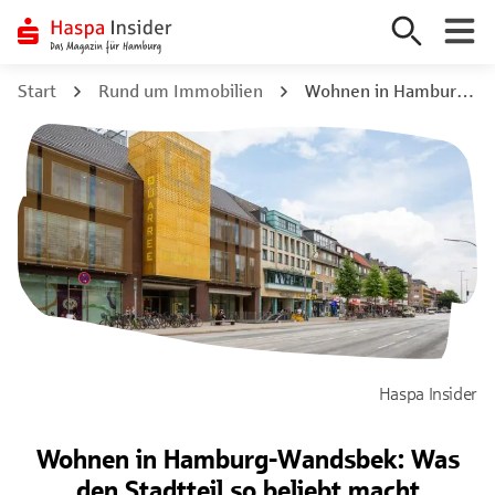
Zum
Start
Rund um Immobilien
Wohnen in Hamburg-Wandsbek: Was den Stadtteil so beliebt macht
Inhalt
springen
Haspa Insider
Wohnen in Hamburg-Wandsbek: Was
den Stadtteil so beliebt macht