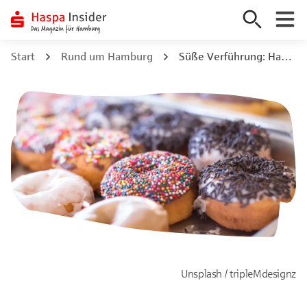
Zum
Start
Rund um Hamburg
Süße Verführung: Hamburgs 7 beste Donut-Spots
Inhalt
springen
Unsplash / tripleMdesignz